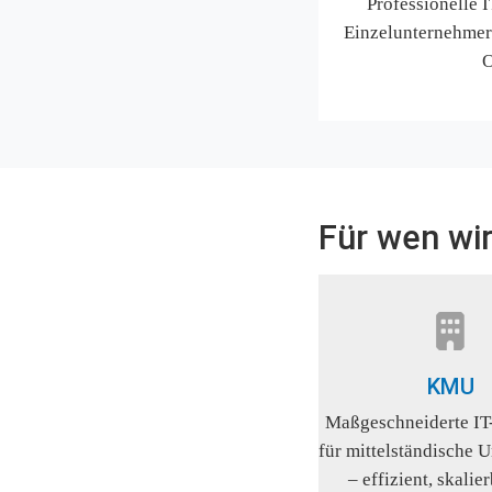
Professionelle I
Einzelunternehmer 
O
Für wen wi
KMU
Maßgeschneiderte IT
für mittelständische 
– effizient, skalier