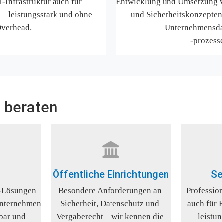
T-Infrastruktur auch für 
Entwicklung und Umsetzung vo
– leistungsstark und ohne 
und Sicherheitskonzepten 
verhead.
Unternehmensda
-prozess
r beraten
Öffentliche Einrichtungen
Se
-Lösungen 
Besondere Anforderungen an 
Profession
Unternehmen 
Sicherheit, Datenschutz und 
auch für 
bar und 
Vergaberecht – wir kennen die 
leistu