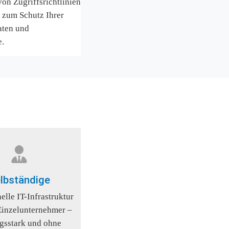
n Zugriffsrichtlinien 
zum Schutz Ihrer 
ten und 
e.
lbständige
elle IT-Infrastruktur 
Einzelunternehmer – 
ngsstark und ohne 