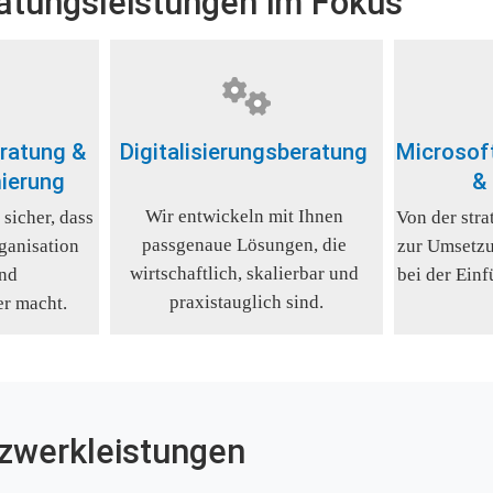
atungsleistungen im Fokus
ratung & 
Digitalisierungsberatung 
Microsoft
ierung
&
Wir entwickeln mit Ihnen 
sicher, dass 
Von der stra
passgenaue Lösungen, die 
anisation 
zur Umsetzun
wirtschaftlich, skalierbar und 
nd 
bei der Einf
praxistauglich sind.
er macht.
zwerkleistungen