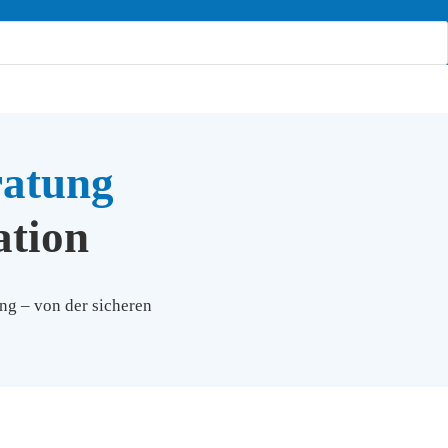
ratung
ation
ng – von der sicheren 